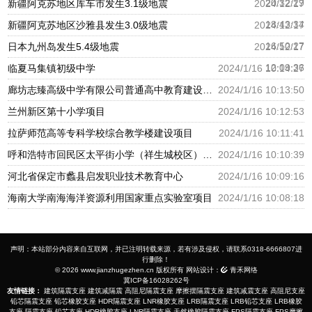
20:32:29
新疆阿克苏地区库车市发生3.1级地震
2024/12/17
18:43:34
新疆阿克苏地区沙雅县发生3.0级地震
2024/12/17
16:50:27
日本九州岛发生5.4级地震
2024/12/17
12:09:36
临夏马集镇初级中学
2024/1/16 10:14:27
廊坊志臻高级中学有限公司普通高中教育建设项目
2024/1/16 10:13:50
兰州新区第十小学项目
2024/1/16 10:12:53
拉萨师范高等专科学校综合教学楼建设项目
2024/1/16 10:11:41
呼和浩特市回民区太平街小学（祥生城校区）建设项目
2024/1/16 10:10:39
河北省保定市蠡县启发职业技术教育中心
2024/1/16 10:09:16
海南大学南海海洋资源利用国家重点实验室项目
2024/1/16 10:08:18
声明：本站部分内容来自互联网，并已注明转载来源，若有涉及侵权，请联系0318-6666807进
行删除！
© 2026 www.jianzhugezhen.cn 版权所有 网站设计：
青禾网络
冀ICP备16028262号
友情链接：
建筑隔震支座
建筑减隔震
高阻尼隔震支座
摩擦摆隔震支座
建筑减震支座
高阻尼支座
铅芯隔震支座
铅芯橡胶支座
HDR隔震支座
LNR橡胶支座
LRB隔震支座
LRB铅芯支座
LRB橡胶
支座
隔震支座
铅芯支座
HDR橡胶支座
LNR隔震支座
天然橡胶隔震支座
FPS隔震支座
FPS摩擦