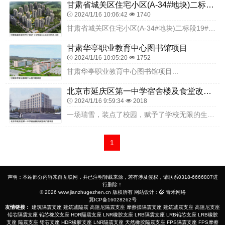
甘肃省城关区住宅小区(A-34#地块)二标段19#幼儿园
2024/1/16 10:06:42
1740
甘肃省城关区住宅小区(A-34#地块)二标段19#幼儿园...
甘肃华亭职业教育中心图书馆项目
2024/1/16 10:05:20
1752
甘肃华亭职业教育中心图书馆项目...
北京市延庆区第一中学宿舍楼及食堂改扩建项目
2024/1/16 9:59:34
2018
一场瑞雪，装点了校园，赋予了学校无限的生机；红色的地毯，充满了喜庆，预示着新学期开门大吉。2023年2月12日上午，延庆一中宿舍楼及食堂改扩建工程开工奠基仪式隆...
1
声明：本站部分内容来自互联网，并已注明转载来源，若有涉及侵权，请联系0318-6666807进
行删除！
© 2026 www.jianzhugezhen.cn 版权所有 网站设计：
青禾网络
冀ICP备16028262号
友情链接：
建筑隔震支座
建筑减隔震
高阻尼隔震支座
摩擦摆隔震支座
建筑减震支座
高阻尼支座
铅芯隔震支座
铅芯橡胶支座
HDR隔震支座
LNR橡胶支座
LRB隔震支座
LRB铅芯支座
LRB橡胶
支座
隔震支座
铅芯支座
HDR橡胶支座
LNR隔震支座
天然橡胶隔震支座
FPS隔震支座
FPS摩擦