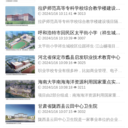
拉萨师范高等专科学校综合教学楼建设项目
2024/1/16 10:11:41
3013
拉萨师范高等专科学校综合教学楼建设项目隔震支座是指结构为达到隔震要求而设置的支承装置，是在上部结构与地基之间增加隔震层，安装橡胶隔震支座，起到与地面的软连接，通...
呼和浩特市回民区太平街小学（祥生城校区）建设项目
2024/1/16 10:10:39
3007
太平街小学祥生城校区位踞祥生·江山樾项目东侧，巴彦树贵街以北，阿拉善北路以西，总建面约11533.5㎡，容积率0.38，绿地率30.1%，配有教学楼、室内体育用...
河北省保定市蠡县启发职业技术教育中心
2024/1/16 10:09:16
3025
职业学校专业有很多种，比如商业管理、电子商务、服装设计、美容美发、汽车维修等。想要选择适合自己的专业，首先要了解自己的兴趣爱好和能力。如果你对商业有兴趣，可以选...
海南大学南海海洋资源利用国家重点实验室项目
2024/1/16 10:08:18
3211
项目由2部分组成：南海海洋资源利用国家重点实验室科研实验大楼和万宁海洋科学试验中心。南海海洋资源利用国家重点实验室科研实验大楼选址于海南大学海甸校区西北区域，东...
甘肃省陇西县云田中心卫生院
2024/1/16 10:07:15
3032
陇西县云田中心卫生院是一家事业单位的企业,位于陇西县云田镇三十铺村下街社30号,目前处于开业状态,经营范围包括为人民身体健康提供医疗与预防保健服务。医疗,常见病...