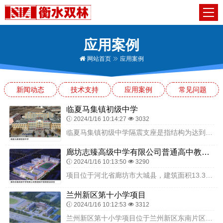
应用案例
网站首页
应用案例
新闻动态
技术支持
应用案例
常见问题
临夏马集镇初级中学
2024/1/16 10:14:27
3032
临夏马集镇初级中学隔震支座是指结构为达到隔震要求而设置的支承装置，是在上部结构与地基之间增加隔震层，安装橡胶隔震支座，起到与地面的软连接，通过这样的技术，可以把...
廊坊志臻高级中学有限公司普通高中教育建设项目
2024/1/16 10:13:50
3290
项目位于河北省廊坊市大城县，建筑面积13.36万平方米，建设内容主要包括教学楼、宿舍楼、综合楼、食堂报告厅、操场、看台等。项目可提供6000余个高中学位，有助于...
兰州新区第十小学项目
2024/1/16 10:12:53
3312
兰州新区第十小学项目位于兰州新区东南片区，建设用地42146.0 ㎡，划为两大功能区块，分别为教学区、运动区，建成后可满足48个教学班，2160名小学生教育需求...